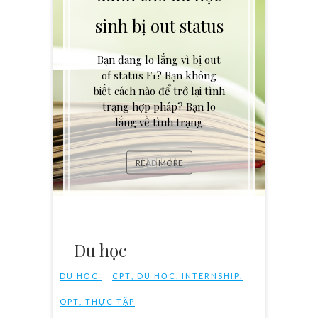
sinh bị out status
Bạn đang lo lắng vì bị out
of status F1? Bạn không
biết cách nào để trở lại tình
trạng hợp pháp? Bạn lo
lắng về tình trạng
READ MORE
Du học
DU HỌC
CPT
,
DU HỌC
,
INTERNSHIP
,
OPT
,
THỰC TẬP