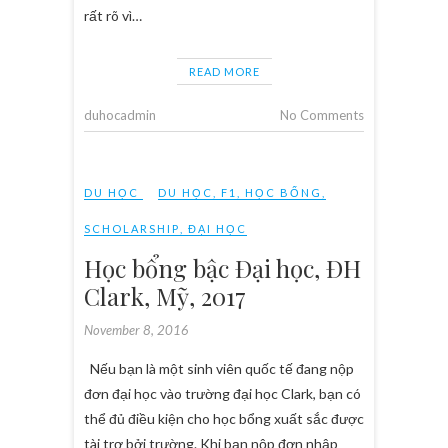
rất rõ vì…
READ MORE
duhocadmin
No Comments
DU HỌC
DU HỌC
,
F1
,
HỌC BỔNG
,
SCHOLARSHIP
,
ĐẠI HỌC
Học bổng bậc Đại học, ĐH
Clark, Mỹ, 2017
November 8, 2016
Nếu bạn là một sinh viên quốc tế đang nộp
đơn đại học vào trường đại học Clark, bạn có
thể đủ điều kiện cho học bổng xuất sắc được
tài trợ bởi trường. Khi bạn nộp đơn nhập