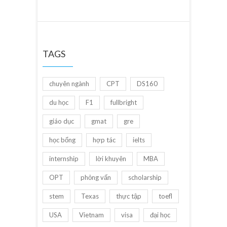
TAGS
chuyên ngành
CPT
DS160
du học
F1
fullbright
giáo dục
gmat
gre
học bổng
hợp tác
ielts
internship
lời khuyên
MBA
OPT
phỏng vấn
scholarship
stem
Texas
thực tập
toefl
USA
Vietnam
visa
đại học