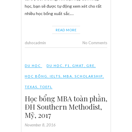
học, bạn sẽ được tự động xem xét cho rất
nhiều học bổng xuất sắc.…
READ MORE
duhocadmin
No Comments
DU HỌC
DU HỌC
,
F1
,
GMAT
,
GRE
,
HỌC BỔNG
,
IELTS
,
MBA
,
SCHOLARSHIP
,
TEXAS
,
TOEFL
Học bổng MBA toàn phần,
ĐH Southern Methodist,
Mỹ, 2017
November 8, 2016