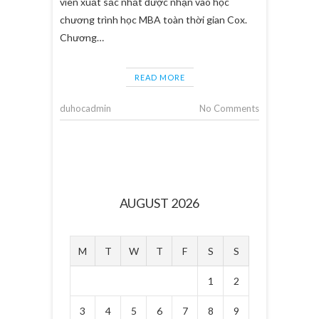
viên xuất sắc nhất được nhận vào học
chương trình học MBA toàn thời gian Cox.
Chương…
READ MORE
duhocadmin
No Comments
AUGUST 2026
M
T
W
T
F
S
S
1
2
3
4
5
6
7
8
9