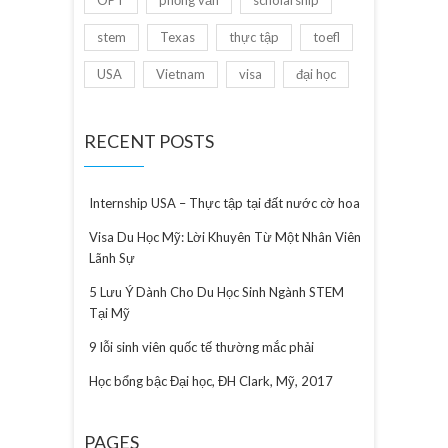
OPT
phỏng vấn
scholarship
stem
Texas
thực tập
toefl
USA
Vietnam
visa
đại học
RECENT POSTS
Internship USA – Thực tập tại đất nước cờ hoa
Visa Du Học Mỹ: Lời Khuyên Từ Một Nhân Viên
Lãnh Sự
5 Lưu Ý Dành Cho Du Học Sinh Ngành STEM
Tại Mỹ
9 lỗi sinh viên quốc tế thường mắc phải
Học bổng bậc Đại học, ĐH Clark, Mỹ, 2017
PAGES