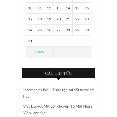
10
11
12
13
14
15
16
17
18
19
20
21
22
23
24
25
26
27
28
29
30
31
« Nov
CÁC TIN TỨC
Internship USA – Thực tập tại đất nước cờ
hoa
Visa Du Học Mỹ: Lời Khuyên Từ Một Nhân
Viên Lãnh Sự