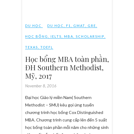
DU HỌC
DU HỌC
,
F1
,
GMAT
,
GRE
,
HỌC BỔNG
,
IELTS
,
MBA
,
SCHOLARSHIP
,
TEXAS
,
TOEFL
Học bổng MBA toàn phần,
ĐH Southern Methodist,
Mỹ, 2017
November 8, 2016
Đại học Giáo lý miền Nam( Southern
Methodist – SMU) kêu gọi ứng tuyển
chương trình học bổng Cox Distinguished
MBA. Chương trình cung cấp lên đến 5 suất
học bổng toàn phần mỗi năm cho những sinh