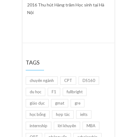
2016 Thu hút Hàng trăm Học sinh tại Hà
Nội
TAGS
chuyên ngành
CPT
DS160
du học
F1
fullbright
giáo dục
gmat
gre
học bổng
hợp tác
ielts
internship
lời khuyên
MBA