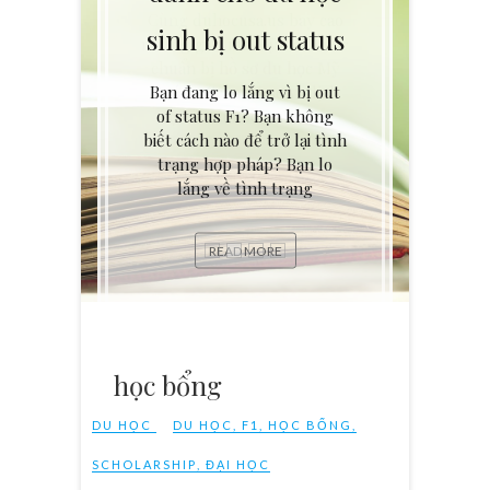
sinh bị out status
Bạn đang lo lắng vì bị out
of status F1? Bạn không
biết cách nào để trở lại tình
trạng hợp pháp? Bạn lo
lắng về tình trạng
READ MORE
học bổng
DU HỌC
DU HỌC
,
F1
,
HỌC BỔNG
,
SCHOLARSHIP
,
ĐẠI HỌC